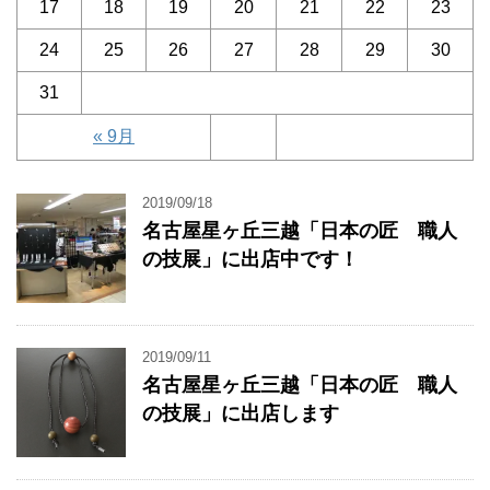
17
18
19
20
21
22
23
24
25
26
27
28
29
30
31
« 9月
2019/09/18
名古屋星ヶ丘三越「日本の匠 職人
の技展」に出店中です！
2019/09/11
名古屋星ヶ丘三越「日本の匠 職人
の技展」に出店します