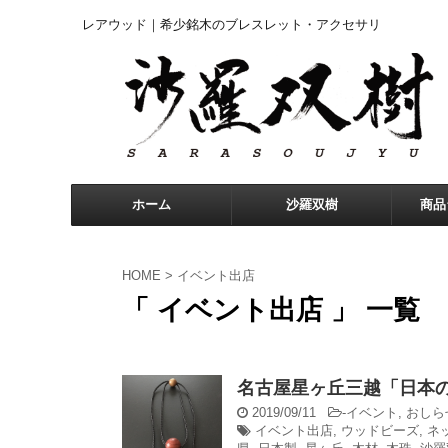
レアウッド｜希少銘木のブレスレット・アクセサリ
ホーム
沙羅双樹
商品
HOME
>
イベント出店
「 イベント出店 」 一覧
名古屋星ヶ丘三越「日本
2019/09/11
-
イベント
,
おしら
イベント出店
,
ウッドビーズ
,
ネ