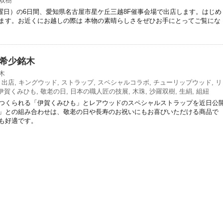
双樹
（月曜日）の6日間、愛知県名古屋市星ケ丘三越8F催事会場で出店します。はじめ
ます。お近くにお越しの際は 本物の素晴らしさをぜひお手にとってご覧にな
希少銘木
木
ト出店
,
キングウッド
,
ストラップ
,
スペシャルコラボ
,
チューリップウッド
,
リ
伊賀くみひも
,
敬老の日
,
日本の職人匠の技展
,
木珠
,
沙羅双樹
,
生絹
,
組紐
つくられる「伊賀くみひも」とレアウッドのスペシャルストラップを近日公
」との組み合わせは、敬老の日や長寿のお祝いにもお喜びいただける商品で
も好適です。