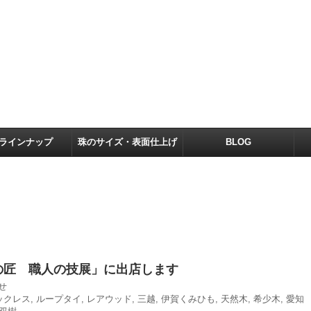
ラインナップ
珠のサイズ・表面仕上げ
BLOG
の匠 職人の技展」に出店します
せ
ックレス
,
ループタイ
,
レアウッド
,
三越
,
伊賀くみひも
,
天然木
,
希少木
,
愛知