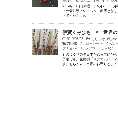
県
,
日本製
,
星ヶ丘
,
木材
,
木珠
,
沙羅
9年9月18日（水曜日）9月23日
ての愛知県でのイベント出店となり
ってくださいね！
伊賀くみひも × 世界の
2019/08/03
-
おしらせ
,
希少銘
2K540
,
イエローハート
,
イベン
グナムバイタ
,
レアウッド
,
伊勢丹
,
ものづくりの国日本が誇る生絹から
予定です。生命樹「リグナムバイタ
す。もちろん、出産のお守りとして